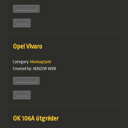
More...
Opel Vivaro
Category:
Munkagépek
Created by:
XENZOR WEB
More...
OK 106A útgréder