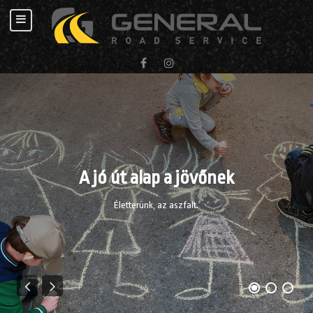
A jó út alap a jövőnek
Életterünk, az aszfalt.