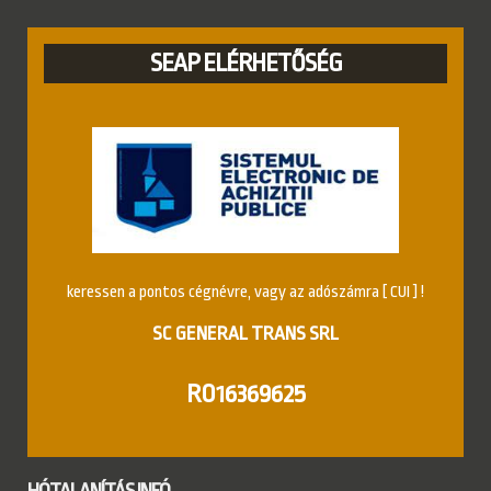
SEAP ELÉRHETŐSÉG
keressen a pontos cégnévre, vagy az adószámra [ CUI ] !
SC GENERAL TRANS SRL
RO16369625