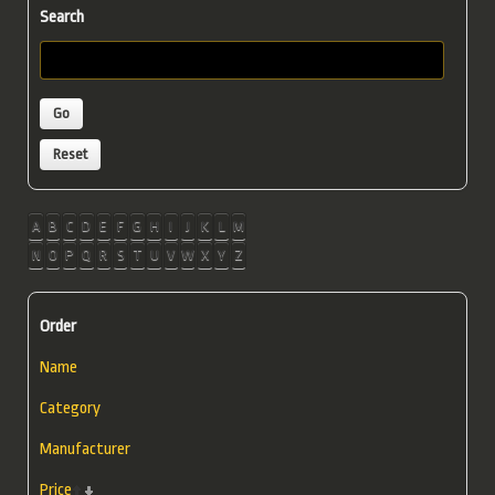
Search
A
B
C
D
E
F
G
H
I
J
K
L
M
N
O
P
Q
R
S
T
U
V
W
X
Y
Z
Order
Name
Category
Manufacturer
Price