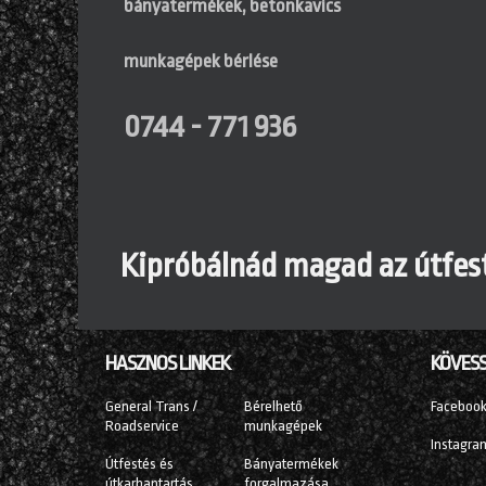
bányatermékek, betonkavics
munkagépek bérlése
0744 - 771 936
Kipróbálnád magad az útfes
HASZNOS LINKEK
KÖVESS
General Trans /
Bérelhető
Faceboo
Roadservice
munkagépek
Instagra
Útfestés és
Bányatermékek
útkarbantartás
forgalmazása