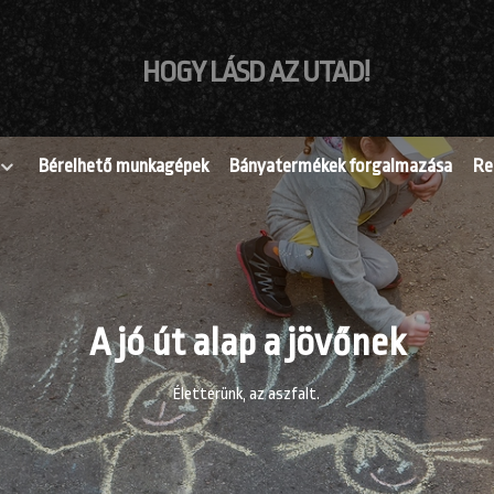
HOGY LÁSD AZ UTAD!
Bérelhető munkagépek
Bányatermékek forgalmazása
Re
A jó út alap a jövőnek
Életterünk, az aszfalt.