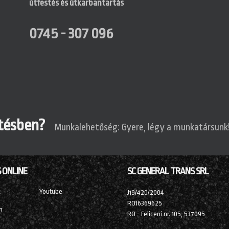
útfestés és útkarbantartás
0745 - 307 096
tésben?
Munkalehetőség: Gyere, légy a munkatársunk
 ONLINE
SC GENERAL TRANS SRL
k
Youtube
J19/420/2004
RO16369625
m
RO - Feliceni nr. 105, 537095