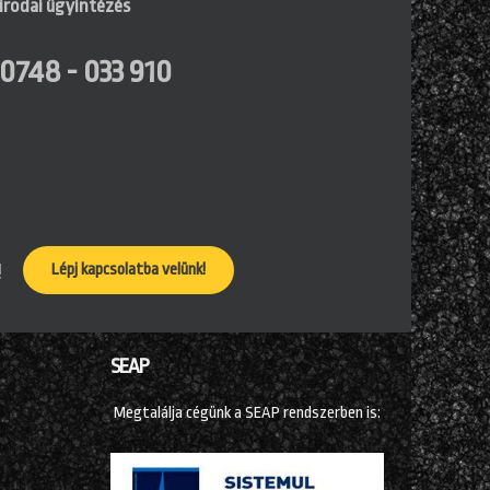
irodai ügyintézés
0748 - 033 910
!
Lépj kapcsolatba velünk!
SEAP
Megtalálja cégünk a SEAP rendszerben is: