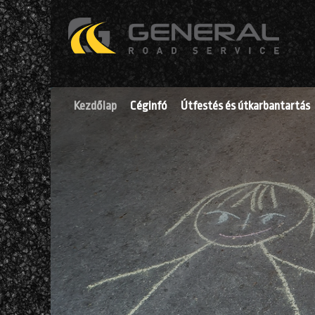
Kezdőlap
Céginfó
Útfestés és útkarbantartás