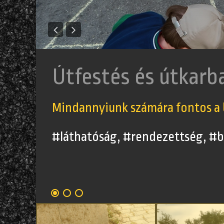
Bányatermékek fo
Az építkezés kivitelezhetetlen 
#betonkavics, #törtkő, #homok